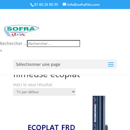
01 60 26 90 35
info@sofrafilm.com
Rechercher ...
×
Accueil
/
Boutique
/ Produits identifiés “filmeuse
Sélectionner une page
ecoplat”
filmeuse ecoplat
Voici le seul résultat