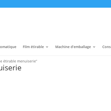
tomatique
Film étirable
Machine d’emballage
Cons
se étirable menuiserie”
uiserie