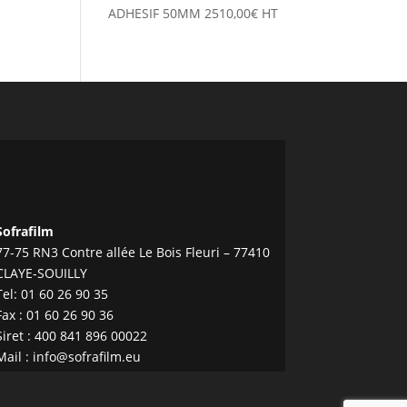
ADHESIF 50MM
2510,00
€
HT
Sofrafilm
77-75 RN3 Contre allée Le Bois Fleuri – 77410
CLAYE-SOUILLY
Tel:
01 60 26 90 35
Fax : 01 60 26 90 36
Siret : 400 841 896 00022
Mail :
info@sofrafilm.eu