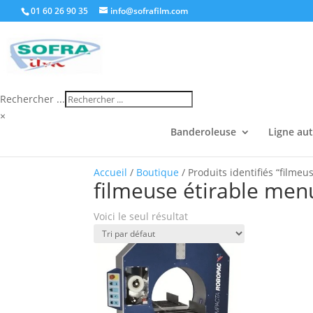
01 60 26 90 35
info@sofrafilm.com
Rechercher ...
×
Banderoleuse
Ligne au
Accueil
/
Boutique
/ Produits identifiés “filmeu
filmeuse étirable men
Voici le seul résultat