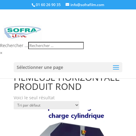
01 60 26 90 35
info@sofrafilm.com
Rechercher ...
×
Accueil
/
Boutique
/ Produits identifiés “FILMEUSE
Sélectionner une page
HORIZONTALE PRODUIT ROND”
FILMEUSE HORIZONTALE
PRODUIT ROND
Voici le seul résultat