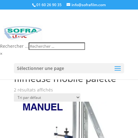
01 60 26 90 35
info@sofrafilm.com
Rechercher ...
×
Accueil
/
Boutique
/ Produits identifiés “filmeuse
Sélectionner une page
mobile palette”
filmeuse mobile palette
2 résultats affichés