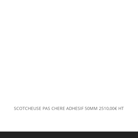
SCOTCHEUSE PAS CHERE ADHESIF 50MM
2510,00
€
HT