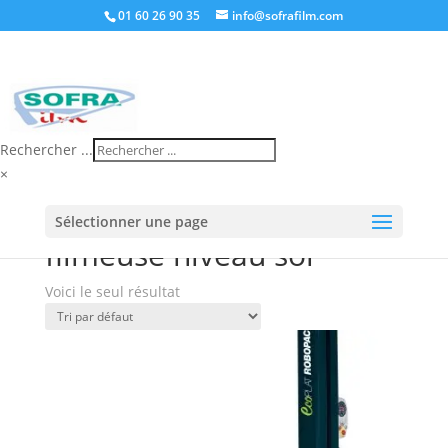
01 60 26 90 35
info@sofrafilm.com
Rechercher ...
×
Accueil
/
Boutique
/ Produits identifiés “filmeuse
Sélectionner une page
niveau sol”
filmeuse niveau sol
Voici le seul résultat