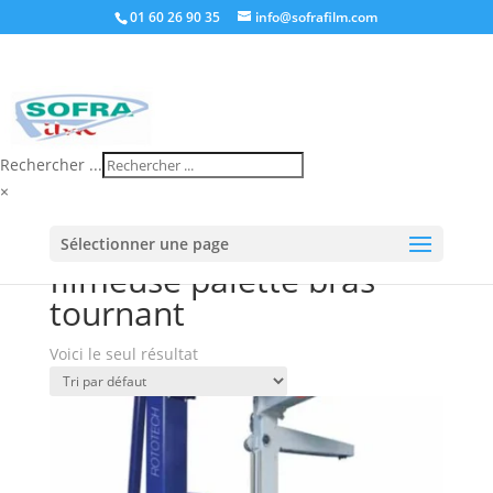
01 60 26 90 35
info@sofrafilm.com
Rechercher ...
×
Accueil
/
Boutique
/ Produits identifiés “filmeuse
Sélectionner une page
palette bras tournant”
filmeuse palette bras
tournant
Voici le seul résultat