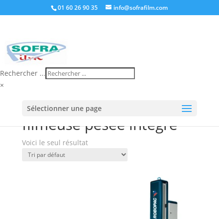
01 60 26 90 35
info@sofrafilm.com
Rechercher ...
×
Accueil
/
Boutique
/ Produits identifiés “filmeuse
Sélectionner une page
pesée intégré”
filmeuse pesée intégré
Voici le seul résultat