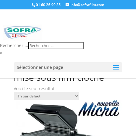
01 60 26 90 35
info@sofrafilm.com
Rechercher ...
×
Accueil
/
Boutique
/ Produits identifiés “mise sous
Sélectionner une page
film cloche”
mise sous film cloche
Voici le seul résultat