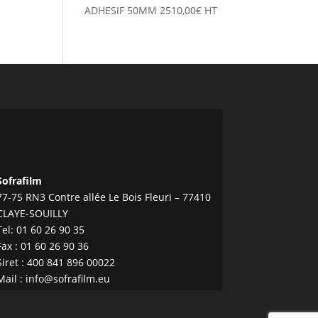
ADHESIF 50MM
2510,00
€
HT
Sofrafilm
77-75 RN3 Contre allée Le Bois Fleuri – 77410
CLAYE-SOUILLY
Tel:
01 60 26 90 35
Fax : 01 60 26 90 36
Siret : 400 841 896 00022
Mail :
info@sofrafilm.eu