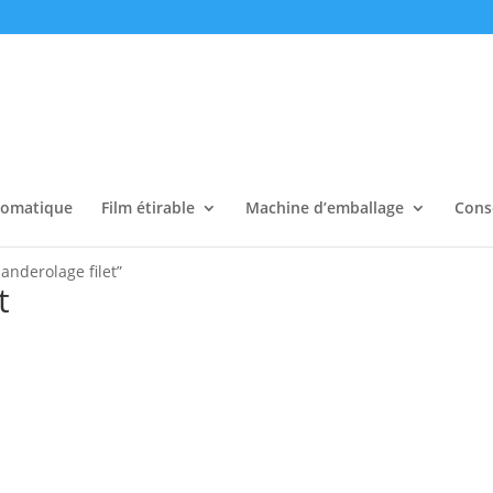
tomatique
Film étirable
Machine d’emballage
Cons
banderolage filet”
t