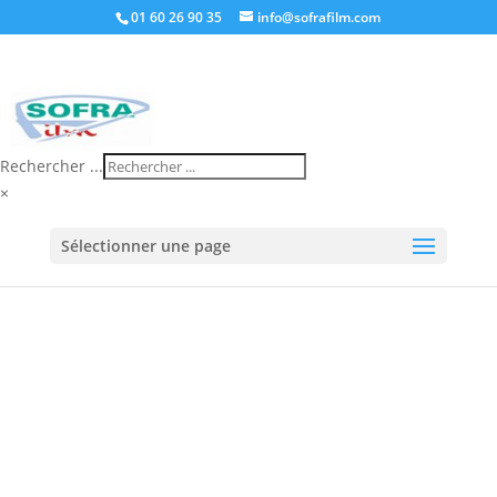
01 60 26 90 35
info@sofrafilm.com
Rechercher ...
×
Accueil
/
Boutique
/
Banderoleuse
/
Banderolage
Sélectionner une page
manuel
/ Banderolage manuel HANDWRAP ONE