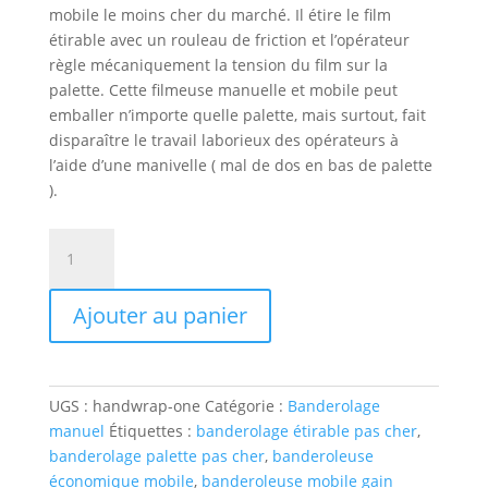
mobile le moins cher du marché. Il étire le film
étirable avec un rouleau de friction et l’opérateur
règle mécaniquement la tension du film sur la
palette. Cette filmeuse manuelle et mobile peut
emballer n’importe quelle palette, mais surtout, fait
disparaître le travail laborieux des opérateurs à
l’aide d’une manivelle ( mal de dos en bas de palette
).
quantité
de
Banderolage
Ajouter au panier
manuel
HANDWRAP
ONE
UGS :
handwrap-one
Catégorie :
Banderolage
manuel
Étiquettes :
banderolage étirable pas cher
,
banderolage palette pas cher
,
banderoleuse
économique mobile
,
banderoleuse mobile gain