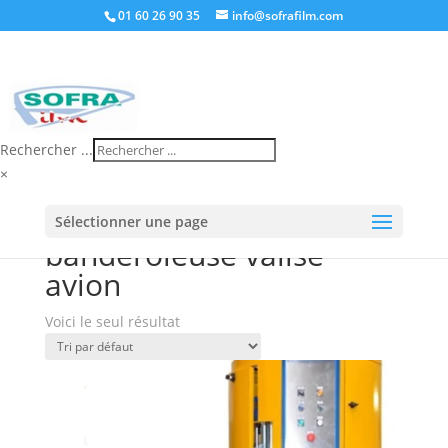
01 60 26 90 35
info@sofrafilm.com
Rechercher ...
×
Accueil
/
Boutique
/ Produits identifiés
Sélectionner une page
“banderoleuse valise avion”
banderoleuse valise
avion
Voici le seul résultat