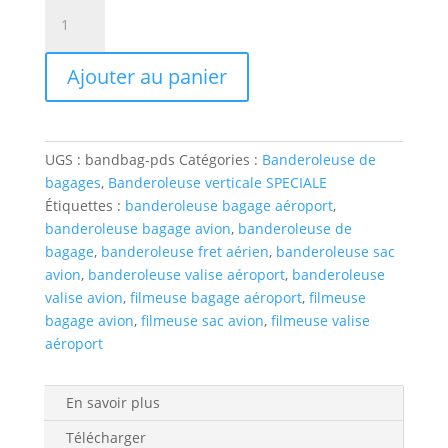
quantité
de
BANDEROLEUSE
Ajouter au panier
DE
BAGAGES
GRANDE
CADENCE
UGS :
bandbag-pds
Catégories :
Banderoleuse de
bagages
,
Banderoleuse verticale SPECIALE
Étiquettes :
banderoleuse bagage aéroport
,
banderoleuse bagage avion
,
banderoleuse de
bagage
,
banderoleuse fret aérien
,
banderoleuse sac
avion
,
banderoleuse valise aéroport
,
banderoleuse
valise avion
,
filmeuse bagage aéroport
,
filmeuse
bagage avion
,
filmeuse sac avion
,
filmeuse valise
aéroport
En savoir plus
Télécharger