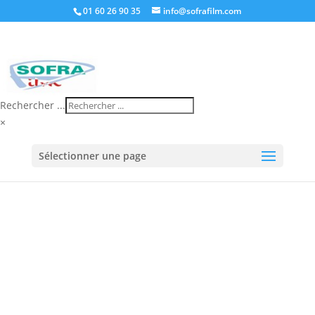
01 60 26 90 35
info@sofrafilm.com
Rechercher ...
×
Accueil
/
Boutique
/
Banderoleuse
/
Banderoleuse
Sélectionner une page
verticale SPECIALE
/ BANDEROLEUSE DE BAGAGES
GRANDE CADENCE