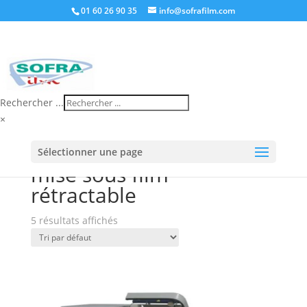
01 60 26 90 35
info@sofrafilm.com
Rechercher ...
×
Accueil
/
Boutique
/ Produits identifiés “mise sous
Sélectionner une page
film rétractable”
mise sous film
rétractable
5 résultats affichés