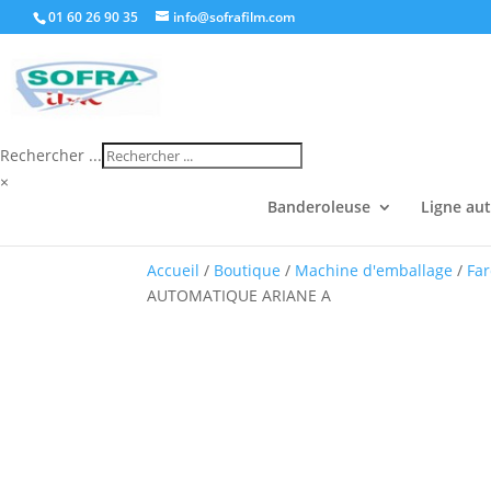
01 60 26 90 35
info@sofrafilm.com
Rechercher ...
×
Banderoleuse
Ligne au
Accueil
/
Boutique
/
Machine d'emballage
/
Fa
AUTOMATIQUE ARIANE A