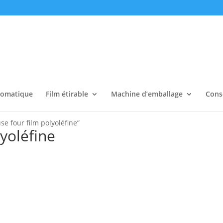
tomatique
Film étirable
Machine d’emballage
Cons
se four film polyoléfine”
yoléfine