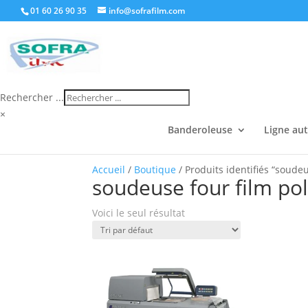
01 60 26 90 35
info@sofrafilm.com
Rechercher ...
×
Banderoleuse
Ligne au
Accueil
/
Boutique
/ Produits identifiés “soudeu
soudeuse four film pol
Voici le seul résultat