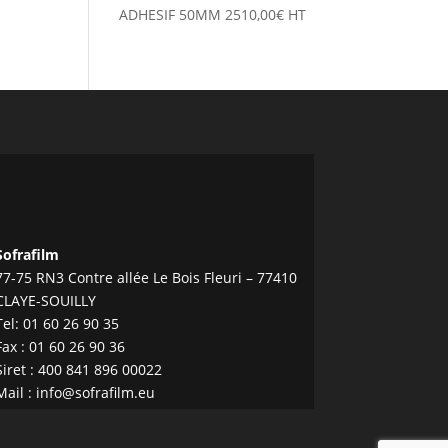
ADHESIF 50MM
2510,00
€
HT
Sofrafilm
77-75 RN3 Contre allée Le Bois Fleuri – 77410
CLAYE-SOUILLY
Tel:
01 60 26 90 35
Fax : 01 60 26 90 36
Siret : 400 841 896 00022
Mail :
info@sofrafilm.eu