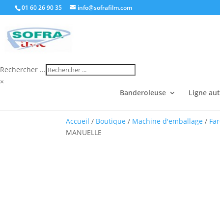
01 60 26 90 35
info@sofrafilm.com
Rechercher ...
×
Banderoleuse
Ligne au
Accueil
/
Boutique
/
Machine d'emballage
/
Fa
MANUELLE